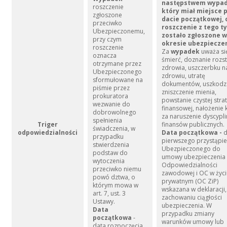
następstwem wypad
roszczenie
który miał miejsce 
zgłoszone
dacie początkowej, o
przeciwko
roszczenie z tego t
Ubezpieczonemu,
zostało zgłoszone w
przy czym
okresie ubezpieczen
roszczenie
Za
wypadek
uważa si
oznacza
śmierć, doznanie rozst
otrzymane przez
zdrowia, uszczerbku n
Ubezpieczonego
zdrowiu, utratę
sformułowane na
dokumentów, uszkodz
piśmie przez
zniszczenie mienia,
prokuratora
powstanie czystej stra
wezwanie do
finansowej, nałożenie 
dobrowolnego
za naruszenie dyscypli
spełnienia
Triger
finansów publicznych.
świadczenia, w
odpowiedzialności
Data początkowa -
d
przypadku
pierwszego przystąpie
stwierdzenia
Ubezpieczonego do
podstaw do
umowy ubezpieczenia
wytoczenia
Odpowiedzialności
przeciwko niemu
zawodowej i OC w życi
powó dztwa, o
prywatnym (OC ZiP)
którym mowa w
wskazana w deklaracji,
art. 7, ust. 3
zachowaniu ciągłości
Ustawy.
ubezpieczenia. W
Data
przypadku zmiany
początkowa
-
warunków umowy lub
data rozpoczęcia