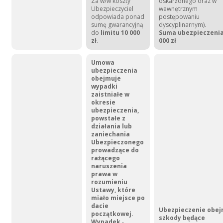
Za w/w koszty
oskarżonego oraz w
Ubezpieczyciel
wewnętrznym
odpowiada ponad
postępowaniu
sumę gwarancyjną
dyscyplinarnym).
do
limitu 10 000
Suma ubezpieczenia
zł
.
000 zł
Umowa
ubezpieczenia
obejmuje
wypadki
zaistniałe w
okresie
ubezpieczenia,
powstałe z
działania lub
zaniechania
Ubezpieczonego
prowadzące do
rażącego
naruszenia
prawa w
rozumieniu
Ustawy, które
miało miejsce po
dacie
Ubezpieczenie obej
początkowej.
szkody będące
Wypadek
-