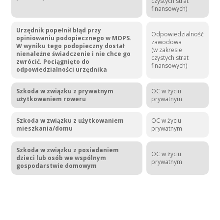
czystych strat
finansowych)
Urzędnik popełnił błąd przy
Odpowiedzialność
opiniowaniu podopiecznego w MOPS.
zawodowa
W wyniku tego podopieczny dostał
(w zakresie
nienależne świadczenie i nie chce go
czystych strat
zwrócić. Pociągnięto do
finansowych)
odpowiedzialności urzędnika
Szkoda w związku z prywatnym
OC w życiu
użytkowaniem roweru
prywatnym
Szkoda w związku z użytkowaniem
OC w życiu
mieszkania/domu
prywatnym
Szkoda w związku z posiadaniem
OC w życiu
dzieci lub osób we wspólnym
prywatnym
gospodarstwie domowym