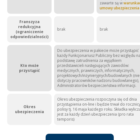
zawarte są w
warunka
umowy ubezpieczenia
Franszyza
redukcyjna
brak
brak
(ograniczenie
odpowiedzialności)
Do ubezpieczenia w pakiecie może przystąpić
każdy Funkcjonariusz Publiczny bez względu n
podstawę zatrudnienia za wyjątkiem
Kto może
przedstawicieli następujących zawodów:
przystąpić
medycznych, prawniczych, informatycznych,
projektowych/inżynieryjnych/budowlanych (nie
dotyczy pracowników nadzoru budowlanego),
Administratorów bezpieczeństwa informacji.
Okres ubezpieczenia rozpoczyna się od dnia
przystąpienia on-line i będzie trwał do rocznic
Okres
polisy tj. 16 maja każdego roku. Składka wylic
ubezpieczenia
jest za każdy dzień ubezpieczenia (pro rata
temporis)