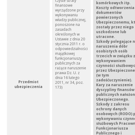
czyste straty
komórkowych itp.
finansowe
Koszty odtworzenia
wyrządzone przy
dokumentów
wykonywaniu
powierzonych
władzy publicznej,
Ubezpieczonemu, k
ponoszone na
zostały przez niego
zasadach
uszkodzone lub
określonych w
utracone.
Ustawie z dnia 20
Szkody polegające 
stycznia 2011 r. o
naruszenia dóbr
odpowiedzialności
osobistych osób
majątkowej
trzecich
w związku 
funkcjonariuszy
wykonywaniem
publicznych za
czynności służbowy
rażące naruszenie
przez Ubezpieczon
prawa Dz. U. z
(w tym
dnia 16 lutego
zadośćuczynienie).
Przedmiot
2011, nr 34, poz.
Kary za naruszenie
ubezpieczenia
173)
dyscypliny finansów
publicznych
nałożon
Ubezpieczonego.
Szkody z zakresu
ochrony danych
osobowych (RODO)
p
wykonywaniu czynn
służbowych Pracown
Funkcjonariusza
Publicznego i