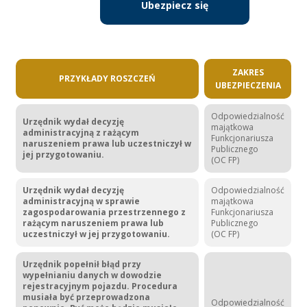
Ubezpiecz się
ZAKRES
PRZYKŁADY ROSZCZEŃ
UBEZPIECZENIA
Odpowiedzialność
Urzędnik wydał decyzję
majątkowa
administracyjną z rażącym
Funkcjonariusza
naruszeniem prawa lub uczestniczył w
Publicznego
jej przygotowaniu.
(OC FP)
Urzędnik wydał decyzję
Odpowiedzialność
administracyjną w sprawie
majątkowa
zagospodarowania przestrzennego z
Funkcjonariusza
rażącym naruszeniem prawa lub
Publicznego
uczestniczył w jej przygotowaniu.
(OC FP)
Urzędnik popełnił błąd przy
wypełnianiu danych w dowodzie
rejestracyjnym pojazdu. Procedura
musiała być przeprowadzona
Odpowiedzialność