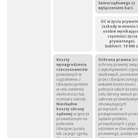
Samorządowego (z
wyłączeniem kar).
OC w życiu prywat
(szkody w mieniu i
osobie wynikające
czynności życia
prywatnego).
Sublimit: 10 000 z
Koszty
Ochrona prawna
(ko
wynagrodzenia
ochrony prawnej zwią
rzeczoznawców
z wykonywaniem czynn
powołanych w
służbowych, poniesio
uzgodnieniu z
przez Ubezpieczoneg
Ubezpieczycielem
wskutek konieczności
w celu ustalenia
pokrycia takich koszt
okoliczności lub
celu obrony swoich pr
rozmiaru szkody.
zakresie przewidzian
Niezbędne
obowiązujących
koszty obrony
przepisach, w
sądowej
w sporze
postępowaniach prze
prowadzonym na
sądami polskimi,
polecenie
prowadzonych z jego
Ubezpieczyciela
udziałem w charakterz
lub za jego zgodą.
pozwanego, podejrza