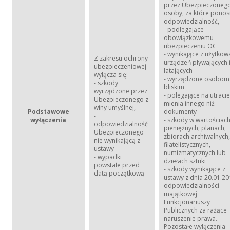
przez Ubezpieczonego
osoby, za które ponos
odpowiedzialność,
- podlegające
obowiązkowemu
ubezpieczeniu OC
- wynikające z użytkow
Z zakresu ochrony
urządzeń pływających 
ubezpieczeniowej
latających
wyłącza się:
- wyrządzone osobom
- szkody
bliskim
wyrządzone przez
- polegające na utracie
Ubezpieczonego z
mienia innego niż
winy umyślnej,
Podstawowe
dokumenty
-
wyłączenia
- szkody w wartościac
odpowiedzialność
pieniężnych, planach,
Ubezpieczonego
zbiorach archiwalnych,
nie wynikającą z
filatelistycznych,
ustawy
numizmatycznych lub
- wypadki
dziełach sztuki
powstałe przed
- szkody wynikające z
datą początkową
ustawy z dnia 20.01.20
odpowiedzialności
majątkowej
Funkcjonariuszy
Publicznych za rażące
naruszenie prawa.
Pozostałe wyłączenia