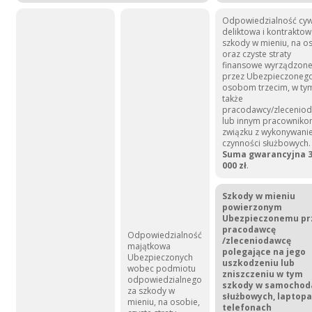
Odpowiedzialność cyw
deliktowa i kontraktow
szkody w mieniu, na o
oraz czyste straty
finansowe wyrządzon
przez Ubezpieczoneg
osobom trzecim, w ty
także
pracodawcy/zlecenio
lub innym pracowniko
związku z wykonywan
czynności służbowych.
Suma gwarancyjna 
000 zł
.
Szkody w mieniu
powierzonym
Ubezpieczonemu pr
pracodawcę
Odpowiedzialność
/zleceniodawcę
majątkowa
polegające na jego
Ubezpieczonych
uszkodzeniu lub
wobec podmiotu
zniszczeniu w tym
odpowiedzialnego
szkody w samochod
za szkody w
służbowych, laptopa
mieniu, na osobie,
telefonach