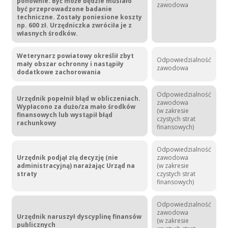
ponownie. Być może będzie musiało
zawodowa
być przeprowadzone badanie
techniczne. Zostały poniesione koszty
np. 600 zł. Urzędniczka zwróciła je z
własnych środków.
Weterynarz powiatowy określił zbyt
Odpowiedzialność
mały obszar ochronny i nastąpiły
zawodowa
dodatkowe zachorowania
Odpowiedzialność
Urzędnik popełnił błąd w obliczeniach.
zawodowa
Wypłacono za dużo/za mało środków
(w zakresie
finansowych lub wystąpił błąd
czystych strat
rachunkowy
finansowych)
Odpowiedzialność
Urzędnik podjął złą decyzję (nie
zawodowa
administracyjną) narażając Urząd na
(w zakresie
straty
czystych strat
finansowych)
Odpowiedzialność
zawodowa
Urzędnik naruszył dyscyplinę finansów
(w zakresie
publicznych