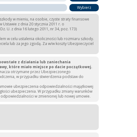
Wybierz
ody w mieniu, na osobie, czyste straty finansowe
Ustawie z dnia 20 stycznia 2011 r. o
. U. z dnia 16 lutego 2011, nr 34, poz. 173)
m w celu ustalenia okoliczności lub rozmiaru szkody.
ela lub za jego zgodą. Za w/w koszty Ubezpieczyciel
owstałe z działania lub zaniechania
wy, które miało miejsce po dacie początkowej.
oznacza otrzymane przez Ubezpieczonego
adczenia, w przypadku stwierdzenia podstaw do
j umowie ubezpieczenia odpowiedzialności majątkowej
iągłości ubezpieczenia. W przypadku zmiany warunków
a odpowiedzialności w zmienionej lub nowej umowie.