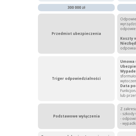
300 000 zł
Odpowied
wyrządzo
odpowiedz
Przedmiot ubezpieczenia
Koszty 
Niezbęd
odpowiad
Umowa u
Ubezpie
Wypade
sformuło
Triger odpowiedzialności
wytoczen
Data p
Funkcjon
lub prze
Z zakres
- szkody
Podstawowe wyłączenia
- odpowi
- wypadk