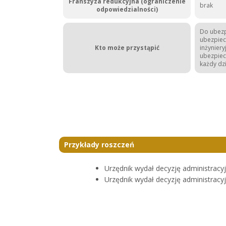
Franszyza redukcyjna (ograniczenie
brak
odpowiedzialności)
Do ubezp
ubezpiec
Kto może przystąpić
inżynier
ubezpiecz
każdy dz
Przykłady roszczeń
Urzędnik wydał decyzję administracy
Urzędnik wydał decyzję administrac