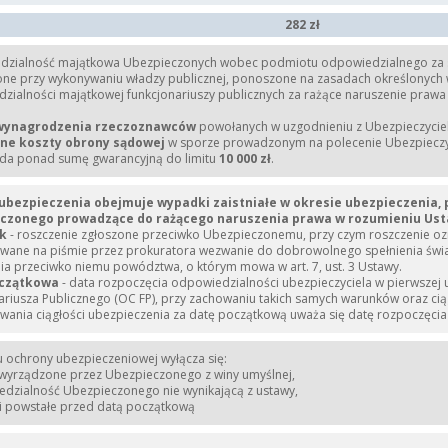
282 zł
zialność majątkowa Ubezpieczonych wobec podmiotu odpowiedzialnego za szk
ne przy wykonywaniu władzy publicznej, ponoszone na zasadach określonych w 
ialności majątkowej funkcjonariuszy publicznych za rażące naruszenie prawa Dz
wynagrodzenia rzeczoznawców
powołanych w uzgodnieniu z Ubezpieczyciele
ne koszty obrony sądowej
w sporze prowadzonym na polecenie Ubezpieczyci
a ponad sumę gwarancyjną do limitu
10 000 zł
.
bezpieczenia obejmuje wypadki zaistniałe w okresie ubezpieczenia, p
czonego prowadzące do rażącego naruszenia prawa w rozumieniu Usta
k
- roszczenie zgłoszone przeciwko Ubezpieczonemu, przy czym roszczenie 
wane na piśmie przez prokuratora wezwanie do dobrowolnego spełnienia świ
ia przeciwko niemu powództwa, o którym mowa w art. 7, ust. 3 Ustawy.
oczątkowa
- data rozpoczęcia odpowiedzialności ubezpieczyciela w pierwsze
ariusza Publicznego (OC FP), przy zachowaniu takich samych warunków oraz c
rwania ciągłości ubezpieczenia za datę początkową uważa się datę rozpoczęci
u ochrony ubezpieczeniowej wyłącza się:
 wyrządzone przez Ubezpieczonego z winy umyślnej,
edzialność Ubezpieczonego nie wynikającą z ustawy,
i powstałe przed datą początkową