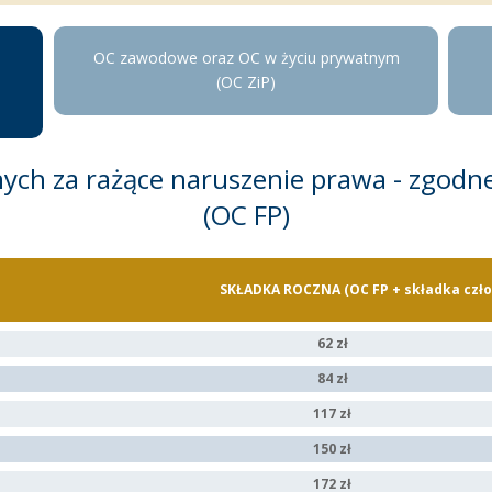
OC zawodowe oraz OC w życiu prywatnym
(OC ZiP)
ych za rażące naruszenie prawa - zgodn
(OC FP)
SKŁADKA ROCZNA (OC FP + składka czł
62 zł
84 zł
117 zł
150 zł
172 zł