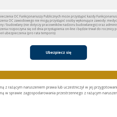
ieczenia OC Funkcjonariuszy Publicznych może przystąpić każdy Funkcjonarius
zenia OC zawodowego nie mogą przystąpić osoby wykonujące zawody: medyczny
yjny / budowlany (nie dotyczy pracowników nadzoru budowlanego) oraz adminis
enia rozpoczyna się od dnia przystąpienia on-line i będzie trwał do rocznicy po
ień ubezpieczenia (pro rata temporis)
Ubezpiecz się
jną z rażącym naruszeniem prawa lub uczestniczył w jej przygotowan
yjną w sprawie zagospodarowania przestrzennego z rażącym naruszen