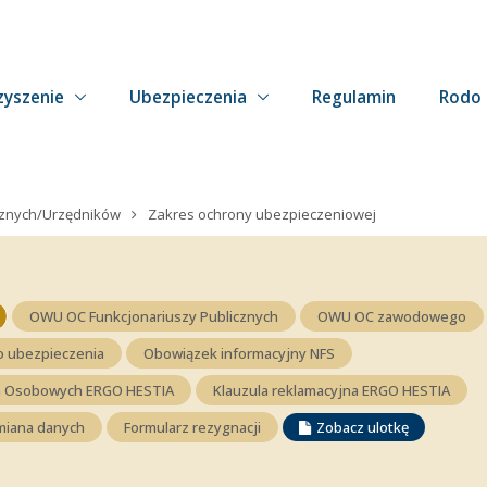
zyszenie
Ubezpieczenia
Regulamin
Rodo
cznych/Urzędników
Zakres ochrony ubezpieczeniowej
OWU OC Funkcjonariuszy Publicznych
OWU OC zawodowego
do ubezpieczenia
Obowiązek informacyjny NFS
ch Osobowych ERGO HESTIA
Klauzula reklamacyjna ERGO HESTIA
miana danych
Formularz rezygnacji
Zobacz ulotkę